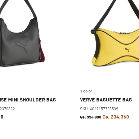
1 color
SE MINI SHOULDER BAG
VERVE BAGUETTE BAG
62370822
SKU: 4069157728539
00
Gs. 234.360
Gs. 334.800