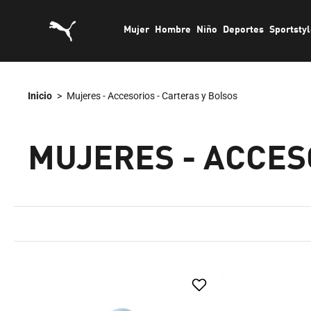
saltar
Mujer
Hombre
Niño
Deportes
Sportsty
al
contenido
Inicio
>
Mujeres - Accesorios - Carteras y Bolsos
MUJERES - ACCES