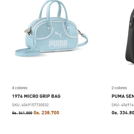
4 colores
2 colores
1976 MICRO GRIP BAG
PUMA SEN
SKU: 4069157730532
SKU: 40691
Gs. 238.700
Gs. 334.8
Gs. 341.000